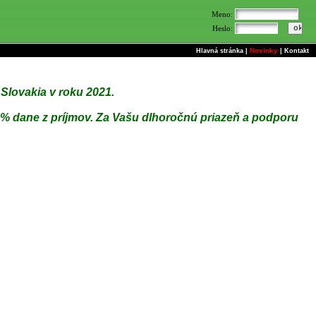
Meno:
Heslo:
Novinky
Hlavná stránka
|
|
Kontakt
Slovakia v roku 2021.
2 % dane z príjmov. Za Vašu dlhoročnú priazeň a podporu