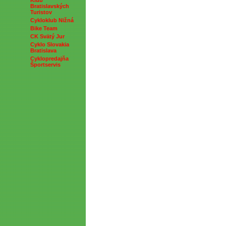
Klub
Bratislavských
Turistov
Cykloklub Nižná
Bike Team
CK Svätý Jur
Cyklo Slovakia
Bratislava
Cyklopredajňa
Športservis