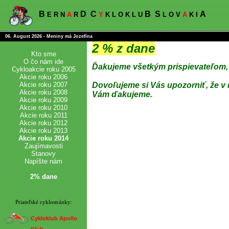
B
D
C
B
S
A
E R N
A
R
Y
K L O K L U
L O V
A
K I
06. August 2026 - Meniny má Jozefína
2 % z dane
Kto sme
O čo nám ide
Ďakujeme všetkým prispievateľom, k
Cykloakcie roku 2005
Akcie roku 2006
Akcie roku 2007
Dovoľujeme si Vás upozorniť, že v 
Akcie roku 2008
Vám ďakujeme.
Akcie roku 2009
Akcie roku 2010
Akcie roku 2011
Akcie roku 2012
Akcie roku 2013
Akcie roku 2014
Zaujímavosti
Stanovy
Napíšte nám
2% dane
Priateľské cyklostránky:
Cykloklub Apollo