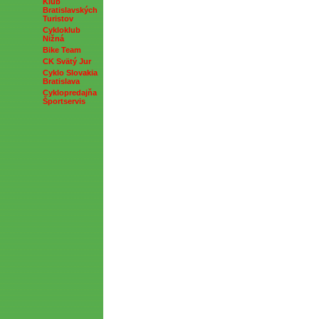
Klub
Bratislavských
Turistov
Cykloklub
Nižná
Bike Team
CK Svätý Jur
Cyklo Slovakia
Bratislava
Cyklopredajňa
Športservis