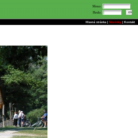
Meno:
Heslo:
Novinky
Hlavná stránka
|
|
Kontakt