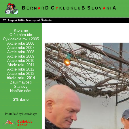
B
D
C
B
S
A
E R N
A
R
Y
K L O K L U
L O V
A
K I
07. August 2026 - Meniny má Štefánia
Kto sme
O čo nám ide
Cykloakcie roku 2005
Akcie roku 2006
Akcie roku 2007
Akcie roku 2008
Akcie roku 2009
Akcie roku 2010
Akcie roku 2011
Akcie roku 2012
Akcie roku 2013
Akcie roku 2014
Zaujímavosti
Stanovy
Napíšte nám
2% dane
Priateľské cyklostránky:
Cykloklub
Apollo