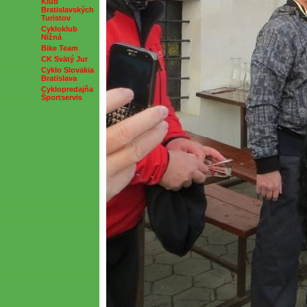
Klub
Bratislavských
Turistov
Cykloklub
Nižná
Bike Team
CK Svätý Jur
Cyklo Slovakia
Bratislava
Cyklopredajňa
Športservis