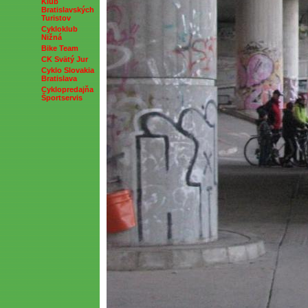
Klub
Bratislavských
Turistov
Cykloklub
Nižná
Bike Team
CK Svätý Jur
Cyklo Slovakia
Bratislava
Cyklopredajňa
Športservis