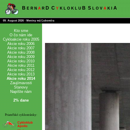
B
D
C
B
S
A
E R N
A
R
Y
K L O K L U
L O V
A
K I
09. August 2026 - Meniny má Ľubomíra
Kto sme
O čo nám ide
Cykloakcie roku 2005
Akcie roku 2006
Akcie roku 2007
Akcie roku 2008
Akcie roku 2009
Akcie roku 2010
Akcie roku 2011
Akcie roku 2012
Akcie roku 2013
Akcie roku 2014
Zaujímavosti
Stanovy
Napíšte nám
2% dane
Priateľské cyklostránky:
Cykloklub
Apollo