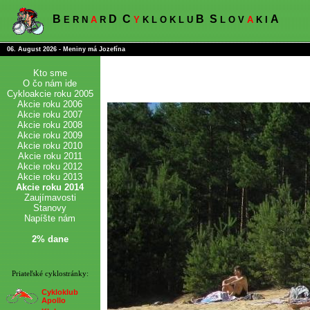
B
D
C
B
S
A
E R N
A
R
Y
K L O K L U
L O V
A
K I
06. August 2026 - Meniny má Jozefína
Kto sme
O čo nám ide
Cykloakcie roku 2005
Akcie roku 2006
Akcie roku 2007
Akcie roku 2008
Akcie roku 2009
Akcie roku 2010
Akcie roku 2011
Akcie roku 2012
Akcie roku 2013
Akcie roku 2014
Zaujímavosti
Stanovy
Napíšte nám
2% dane
Priateľské cyklostránky:
Cykloklub
Apollo