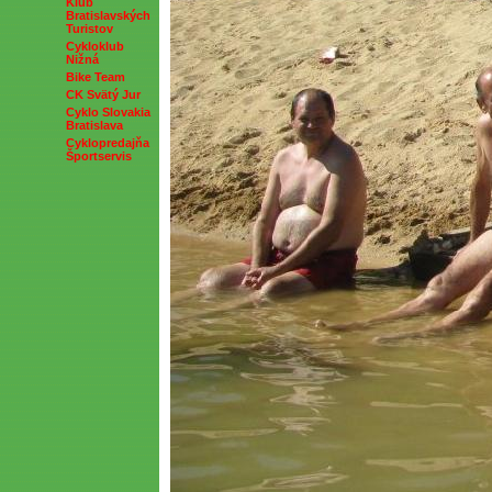
Klub
Bratislavských
Turistov
Cykloklub
Nižná
Bike Team
CK Svätý Jur
Cyklo Slovakia
Bratislava
Cyklopredajňa
Športservis