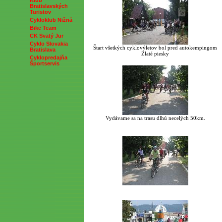
Klub
Bratislavských
Turistov
Cykloklub Nižná
Bike Team
CK Svätý Jur
Cyklo Slovakia
Štart všetkých cyklovýletov bol pred autokempingom
Bratislava
Zlaté piesky
Cyklopredajňa
Športservis
Vydávame sa na trasu dlhú necelých 50km.