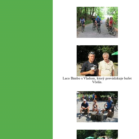
Laco Bimbo s Vladom, ktorý prevádzkuje bufet
Včelín.