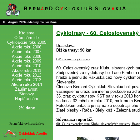
B
D
C
B
S
A
E R N
A
R
Y
K L O K L U
L O V
A
K I
06. August 2026 - Meniny má Jozefína
Cyklotrasy - 60. Celoslovenský 
Kto sme
O čo nám ide
Cykloakcie roku 2005
Bratislava
Akcie roku 2006
Dĺžka trasy: 90 km
Akcie roku 2007
Akcie roku 2008
GPS záznam cyklotrasy
Akcie roku 2009
Akcie roku 2010
60. Celoslovenský zraz Klubu slovenských turi
Akcie roku 2011
Zodpovedný za cyklotrasy bol Laco Bimbo a nav
Akcie roku 2012
hrádzi a jednu do Rakúska cez nový cyklomos
Akcie roku 2013
Slovenska.
Akcie roku 2014
Členovia Bernard Cykloklub Slovakia boli pov
Zaujímavosti
vážnejšiemu úrazu ani inému poškodeniu zdra
Stanovy
35. zraz cykloturistov KST sa v roku 2013 ko
Napíšte nám
sa konal 32.ročník v roku 2010, na ktorom Be
Fotodokumentácia je najmä zo sobotňajšieho 
2% dane
Zlaté piesky - Rača - Biely kríž - Železná stu
Súvisiaca reportáž:
Priateľské cyklostránky:
60. Celoslovenský zraz Klubu slovenských turistov, Brati
Cykloklub Apollo