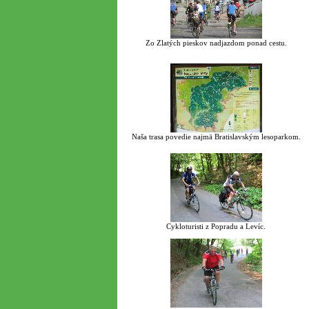
Zo Zlatých pieskov nadjazdom ponad cestu.
Naša trasa povedie najmä Bratislavským lesoparkom.
Cykloturisti z Popradu a Levíc.