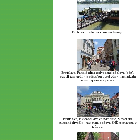
Bratislava - občerstvenie na Dunaji.
Bratislava, Panská ulica (odvodené od slova "pán",
stavali tam grófi) je súčasťou pešej zóny, nachádzajú
sa na nej viaceré paláce.
Bratislava, Hviezdoslavovo námestie, Slovenské
národné divadlo - tzv. stará budova SND postavená v
r. 1886.