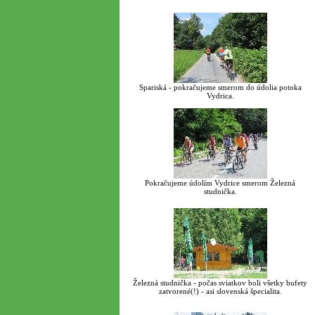
Spariská - pokračujeme smerom do údolia potoka
Vydrica.
Pokračujeme údolím Vydrice smerom Železná
studnička.
Železná studnička - počas sviatkov boli všetky bufety
zatvorené(!) - asi slovenská špecialita.