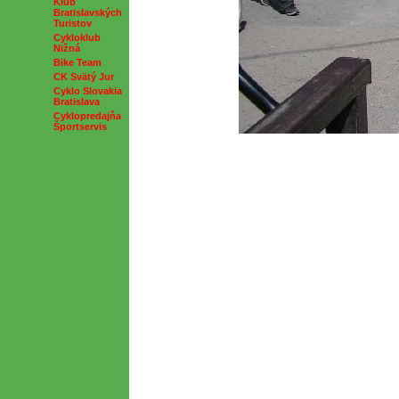
Klub
Bratislavských
Turistov
Cykloklub
Nižná
Bike Team
CK Svätý Jur
Cyklo Slovakia
Bratislava
Cyklopredajňa
Športservis