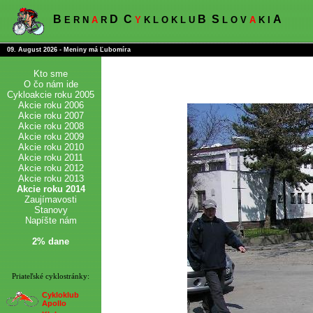
B
D
C
B
S
A
E R N
A
R
Y
K L O K L U
L O V
A
K I
09. August 2026 - Meniny má Ľubomíra
Kto sme
O čo nám ide
Cykloakcie roku 2005
Akcie roku 2006
Akcie roku 2007
Akcie roku 2008
Akcie roku 2009
Akcie roku 2010
Akcie roku 2011
Akcie roku 2012
Akcie roku 2013
Akcie roku 2014
Zaujímavosti
Stanovy
Napíšte nám
2% dane
Priateľské cyklostránky:
Cykloklub
Apollo