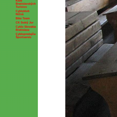
Klub
Bratislavských
Turistov
Cykloklub
Nižná
Bike Team
CK Svätý Jur
Cyklo Slovakia
Bratislava
Cyklopredajňa
Športservis