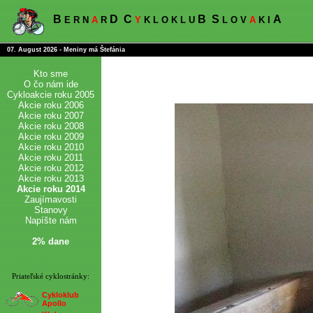
B
D
C
B
S
A
E R N
A
R
Y
K L O K L U
L O V
A
K I
07. August 2026 - Meniny má Štefánia
Kto sme
O čo nám ide
Cykloakcie roku 2005
Akcie roku 2006
Akcie roku 2007
Akcie roku 2008
Akcie roku 2009
Akcie roku 2010
Akcie roku 2011
Akcie roku 2012
Akcie roku 2013
Akcie roku 2014
Zaujímavosti
Stanovy
Napíšte nám
2% dane
Priateľské cyklostránky:
Cykloklub
Apollo