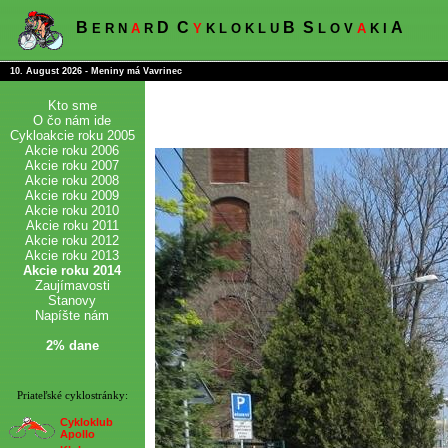
B
D
C
B
S
A
E R N
A
R
Y
K L O K L U
L O V
A
K I
10. August 2026 - Meniny má Vavrinec
Kto sme
O čo nám ide
Cykloakcie roku 2005
Akcie roku 2006
Akcie roku 2007
Akcie roku 2008
Akcie roku 2009
Akcie roku 2010
Akcie roku 2011
Akcie roku 2012
Akcie roku 2013
Akcie roku 2014
Zaujímavosti
Stanovy
Napíšte nám
2% dane
Priateľské cyklostránky:
Cykloklub
Apollo