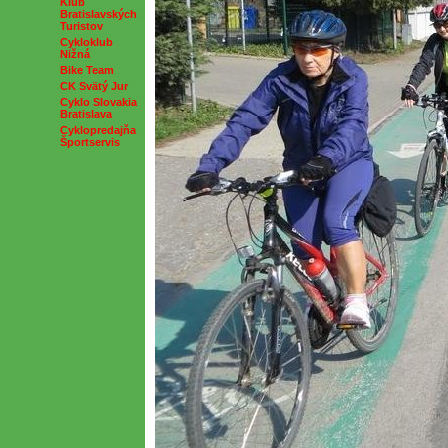
Klub
Bratislavských
Turistov
Cykloklub
Nižná
Bike Team
CK Svätý Jur
Cyklo Slovakia
Bratislava
Cyklopredajňa
Športservis