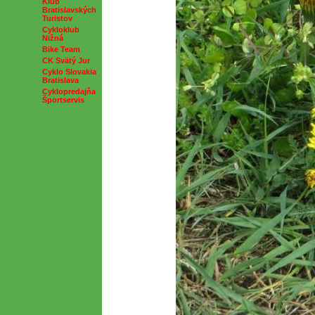
Klub
Bratislavských
Turistov
Cykloklub
Nižná
Bike Team
CK Svätý Jur
Cyklo Slovakia
Bratislava
Cyklopredajňa
Športservis