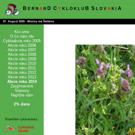
B
D
C
B
S
A
E R N
A
R
Y
K L O K L U
L O V
A
K I
07. August 2026 - Meniny má Štefánia
Kto sme
O čo nám ide
Cykloakcie roku 2005
Akcie roku 2006
Akcie roku 2007
Akcie roku 2008
Akcie roku 2009
Akcie roku 2010
Akcie roku 2011
Akcie roku 2012
Akcie roku 2013
Akcie roku 2014
Zaujímavosti
Stanovy
Napíšte nám
2% dane
Priateľské cyklostránky:
Cykloklub
Apollo