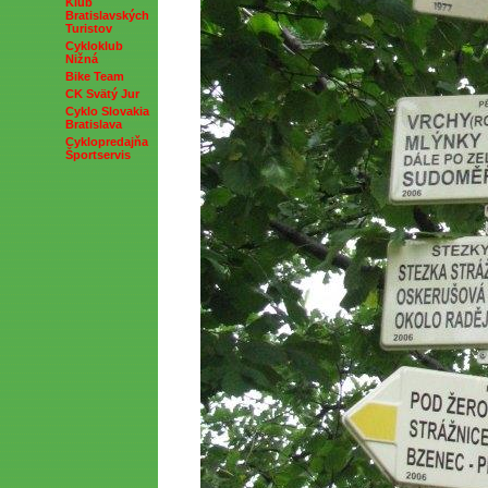
Klub
Bratislavských
Turistov
Cykloklub
Nižná
Bike Team
CK Svätý Jur
Cyklo Slovakia
Bratislava
Cyklopredajňa
Športservis