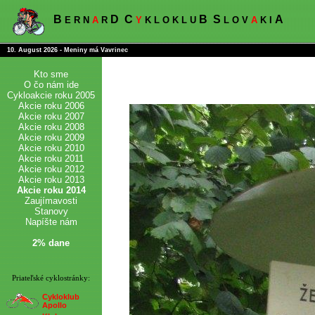
B
D
C
B
S
A
E R N
A
R
Y
K L O K L U
L O V
A
K I
10. August 2026 - Meniny má Vavrinec
Kto sme
O čo nám ide
Cykloakcie roku 2005
Akcie roku 2006
Akcie roku 2007
Akcie roku 2008
Akcie roku 2009
Akcie roku 2010
Akcie roku 2011
Akcie roku 2012
Akcie roku 2013
Akcie roku 2014
Zaujímavosti
Stanovy
Napíšte nám
2% dane
Priateľské cyklostránky:
Cykloklub
Apollo