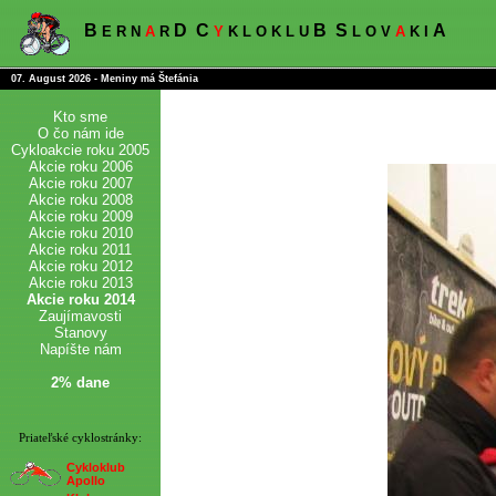
B
D
C
B
S
A
E R N
A
R
Y
K L O K L U
L O V
A
K I
07. August 2026 - Meniny má Štefánia
Kto sme
O čo nám ide
Cykloakcie roku 2005
Akcie roku 2006
Akcie roku 2007
Akcie roku 2008
Akcie roku 2009
Akcie roku 2010
Akcie roku 2011
Akcie roku 2012
Akcie roku 2013
Akcie roku 2014
Zaujímavosti
Stanovy
Napíšte nám
2% dane
Priateľské cyklostránky:
Cykloklub
Apollo