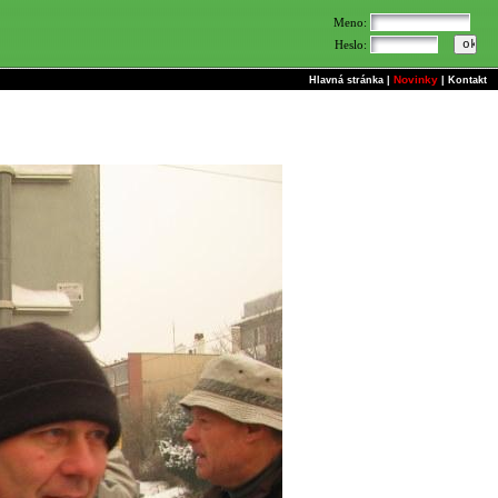
Meno:
Heslo:
Novinky
Hlavná stránka
|
|
Kontakt