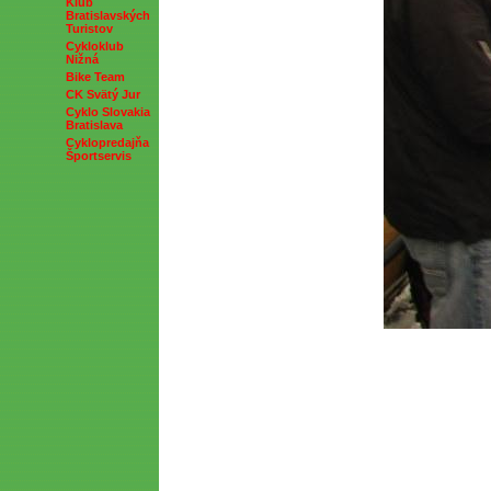
Klub
Bratislavských
Turistov
Cykloklub
Nižná
Bike Team
CK Svätý Jur
Cyklo Slovakia
Bratislava
Cyklopredajňa
Športservis