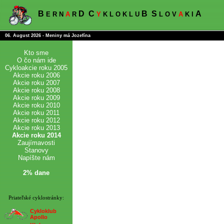
B
D
C
B
S
A
E R N
A
R
Y
K L O K L U
L O V
A
K I
06. August 2026 - Meniny má Jozefína
Kto sme
O čo nám ide
Cykloakcie roku 2005
Akcie roku 2006
Akcie roku 2007
Akcie roku 2008
Akcie roku 2009
Akcie roku 2010
Akcie roku 2011
Akcie roku 2012
Akcie roku 2013
Akcie roku 2014
Zaujímavosti
Stanovy
Napíšte nám
2% dane
Priateľské cyklostránky:
Cykloklub
Apollo