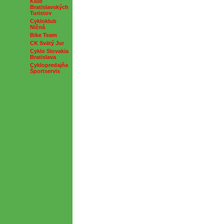
Klub
Bratislavských
Turistov
Cykloklub
Nižná
Bike Team
CK Svätý Jur
Cyklo Slovakia
Bratislava
Cyklopredajňa
Športservis