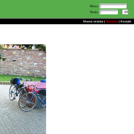
Meno:
Heslo:
Novinky
Hlavná stránka
|
|
Kontakt