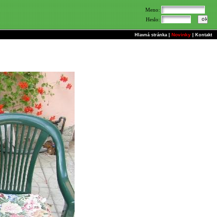
Meno:
Heslo:
Novinky
Hlavná stránka
|
|
Kontakt