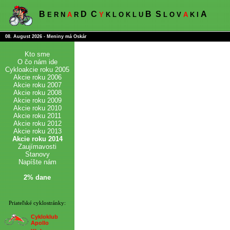
B
D
C
B
S
A
E R N
A
R
Y
K L O K L U
L O V
A
K I
08. August 2026 - Meniny má Oskár
Kto sme
O čo nám ide
Cykloakcie roku 2005
Akcie roku 2006
Akcie roku 2007
Akcie roku 2008
Akcie roku 2009
Akcie roku 2010
Akcie roku 2011
Akcie roku 2012
Akcie roku 2013
Akcie roku 2014
Zaujímavosti
Stanovy
Napíšte nám
2% dane
Priateľské cyklostránky:
Cykloklub
Apollo