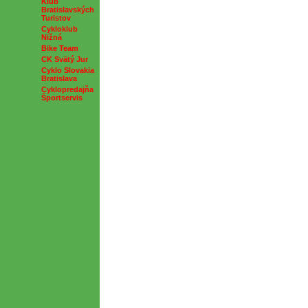
Klub
Bratislavských
Turistov
Cykloklub
Nižná
Bike Team
CK Svätý Jur
Cyklo Slovakia
Bratislava
Cyklopredajňa
Športservis