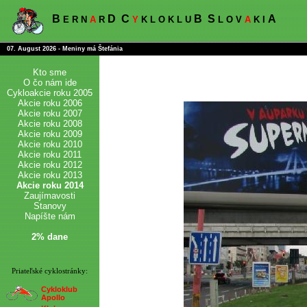
B
D
C
B
S
A
E R N
A
R
Y
K L O K L U
L O V
A
K I
07. August 2026 - Meniny má Štefánia
Kto sme
O čo nám ide
Cykloakcie roku 2005
Akcie roku 2006
Akcie roku 2007
Akcie roku 2008
Akcie roku 2009
Akcie roku 2010
Akcie roku 2011
Akcie roku 2012
Akcie roku 2013
Akcie roku 2014
Zaujímavosti
Stanovy
Napíšte nám
2% dane
Priateľské cyklostránky:
Cykloklub
Apollo