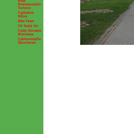
Klub
Bratislavských
Turistov
Cykloklub
Nižná
Bike Team
CK Svätý Jur
Cyklo Slovakia
Bratislava
Cyklopredajňa
Športservis