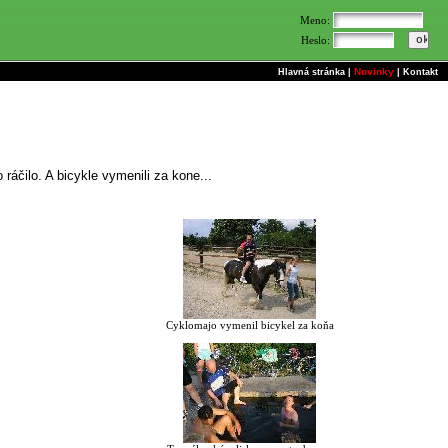
Meno:
Heslo:
Novinky
Hlavná stránka
|
|
Kontakt
 ráčilo. A bicykle vymenili za kone...
Cyklomajo vymenil bicykel za koňa