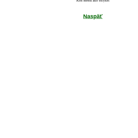
Kôň menší ako bicykel
Naspäť