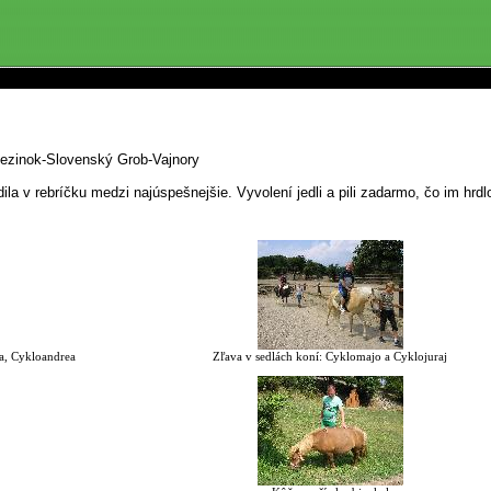
ezinok-Slovenský Grob-Vajnory
la v rebríčku medzi najúspešnejšie. Vyvolení jedli a pili zadarmo, čo im hrdlo
ča, Cykloandrea
Zľava v sedlách koní: Cyklomajo a Cyklojuraj