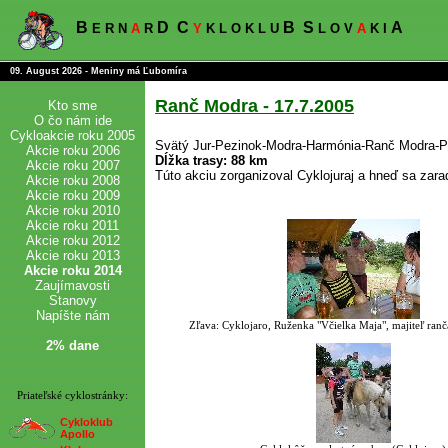
B
D
C
B
S
A
E R N
A
R
Y
K L O K L U
L O V
A
K I
09. August 2026 - Meniny má Ľubomíra
Ranč Modra - 17.7.2005
Kto sme
O čo nám ide
Cykloakcie roku 2005
Svätý Jur-Pezinok-Modra-Harmónia-Ranč Modra-P
Akcie roku 2006
Dĺžka trasy: 88 km
Akcie roku 2007
Túto akciu zorganizoval Cyklojuraj a hneď sa zaradi
Akcie roku 2008
Akcie roku 2009
Akcie roku 2010
Akcie roku 2011
Akcie roku 2012
Akcie roku 2013
Akcie roku 2014
Zaujímavosti
Stanovy
Napíšte nám
Zľava: Cyklojaro, Ruženka "Včielka Maja", majiteľ ran
2% dane
Priateľské cyklostránky:
Cykloklub
Apollo