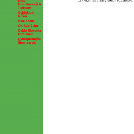
Cyklokôň na vlastný pohon (Cyklojaro)
Klub
Bratislavských
Turistov
Cykloklub
Nižná
Bike Team
CK Svätý Jur
Cyklo Slovakia
Bratislava
Cyklopredajňa
Športservis