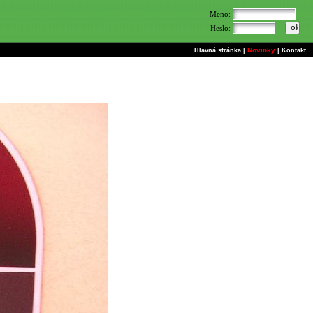
Meno:
Heslo:
Novinky
Hlavná stránka
|
|
Kontakt