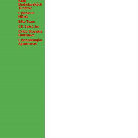
Klub
Bratislavských
Turistov
Cykloklub
Nižná
Bike Team
CK Svätý Jur
Cyklo Slovakia
Bratislava
Cyklopredajňa
Športservis