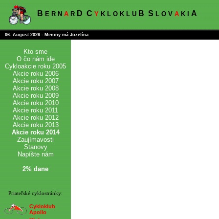
B
D
C
B
S
A
E R N
A
R
Y
K L O K L U
L O V
A
K I
06. August 2026 - Meniny má Jozefína
Kto sme
O čo nám ide
Cykloakcie roku 2005
Akcie roku 2006
Akcie roku 2007
Akcie roku 2008
Akcie roku 2009
Akcie roku 2010
Akcie roku 2011
Akcie roku 2012
Akcie roku 2013
Akcie roku 2014
Zaujímavosti
Stanovy
Napíšte nám
2% dane
Priateľské cyklostránky:
Cykloklub
Apollo