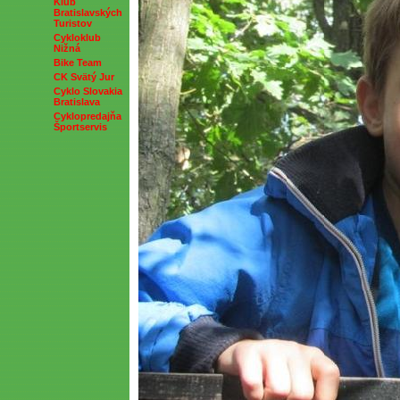
Klub
Bratislavských
Turistov
Cykloklub
Nižná
Bike Team
CK Svätý Jur
Cyklo Slovakia
Bratislava
Cyklopredajňa
Športservis