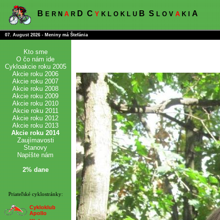
B
D
C
B
S
A
E R N
A
R
Y
K L O K L U
L O V
A
K I
07. August 2026 - Meniny má Štefánia
Kto sme
O čo nám ide
Cykloakcie roku 2005
Akcie roku 2006
Akcie roku 2007
Akcie roku 2008
Akcie roku 2009
Akcie roku 2010
Akcie roku 2011
Akcie roku 2012
Akcie roku 2013
Akcie roku 2014
Zaujímavosti
Stanovy
Napíšte nám
2% dane
Priateľské cyklostránky:
Cykloklub
Apollo