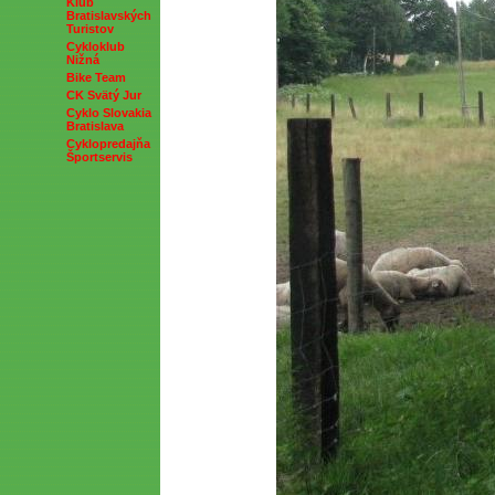
Klub
Bratislavských
Turistov
Cykloklub
Nižná
Bike Team
CK Svätý Jur
Cyklo Slovakia
Bratislava
Cyklopredajňa
Športservis