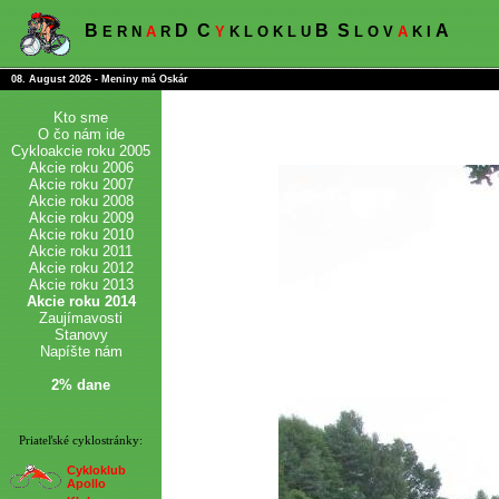
B
D
C
B
S
A
E R N
A
R
Y
K L O K L U
L O V
A
K I
08. August 2026 - Meniny má Oskár
Kto sme
O čo nám ide
Cykloakcie roku 2005
Akcie roku 2006
Akcie roku 2007
Akcie roku 2008
Akcie roku 2009
Akcie roku 2010
Akcie roku 2011
Akcie roku 2012
Akcie roku 2013
Akcie roku 2014
Zaujímavosti
Stanovy
Napíšte nám
2% dane
Priateľské cyklostránky:
Cykloklub
Apollo