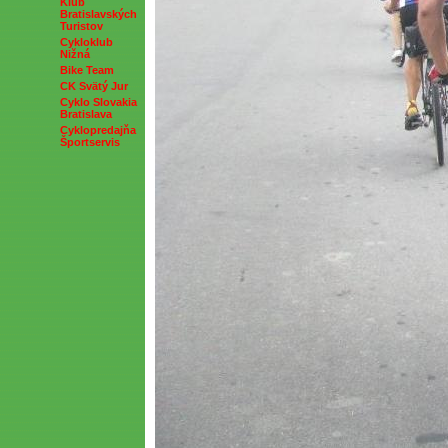
Klub
Bratislavských
Turistov
Cykloklub
Nižná
Bike Team
CK Svätý Jur
Cyklo Slovakia
Bratislava
Cyklopredajňa
Športservis