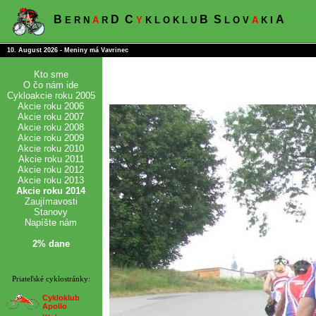
B
D
C
B
S
A
E R N
A
R
Y
K L O K L U
L O V
A
K I
10. August 2026 - Meniny má Vavrinec
Kto sme
O čo nám ide
Cykloakcie roku 2005
Akcie roku 2006
Akcie roku 2007
Akcie roku 2008
Akcie roku 2009
Akcie roku 2010
Akcie roku 2011
Akcie roku 2012
Akcie roku 2013
Akcie roku 2014
Zaujímavosti
Stanovy
Napíšte nám
2% dane
Priateľské cyklostránky:
Cykloklub
Apollo