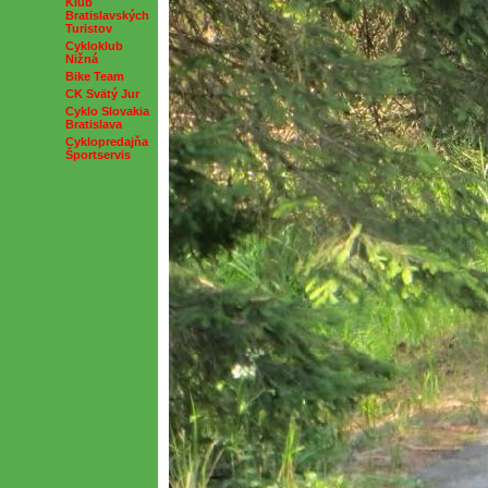
Klub
Bratislavských
Turistov
Cykloklub
Nižná
Bike Team
CK Svätý Jur
Cyklo Slovakia
Bratislava
Cyklopredajňa
Športservis