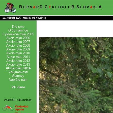
B
D
C
B
S
A
E R N
A
R
Y
K L O K L U
L O V
A
K I
10. August 2026 - Meniny má Vavrinec
Kto sme
O čo nám ide
Cykloakcie roku 2005
Akcie roku 2006
Akcie roku 2007
Akcie roku 2008
Akcie roku 2009
Akcie roku 2010
Akcie roku 2011
Akcie roku 2012
Akcie roku 2013
Akcie roku 2014
Zaujímavosti
Stanovy
Napíšte nám
2% dane
Priateľské cyklostránky:
Cykloklub
Apollo