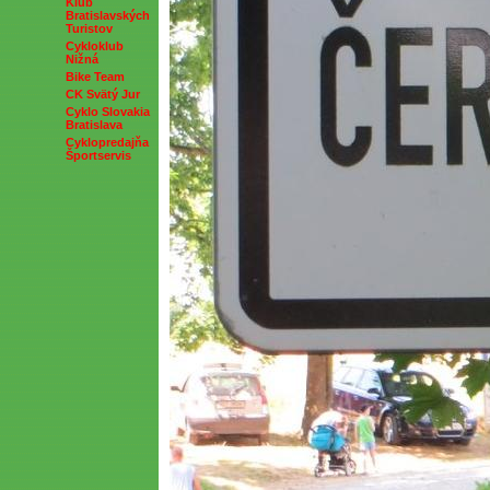
Klub
Bratislavských
Turistov
Cykloklub
Nižná
Bike Team
CK Svätý Jur
Cyklo Slovakia
Bratislava
Cyklopredajňa
Športservis