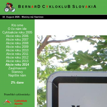
B
D
C
B
S
A
E R N
A
R
Y
K L O K L U
L O V
A
K I
10. August 2026 - Meniny má Vavrinec
Kto sme
O čo nám ide
Cykloakcie roku 2005
Akcie roku 2006
Akcie roku 2007
Akcie roku 2008
Akcie roku 2009
Akcie roku 2010
Akcie roku 2011
Akcie roku 2012
Akcie roku 2013
Akcie roku 2014
Zaujímavosti
Stanovy
Napíšte nám
2% dane
Priateľské cyklostránky:
Cykloklub
Apollo