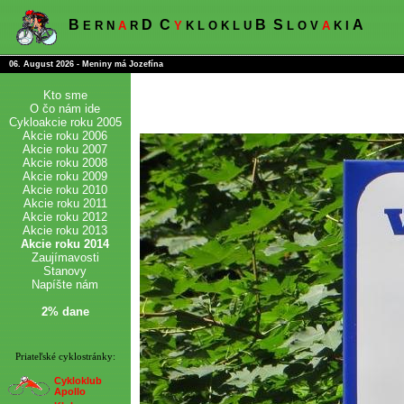
B
D
C
B
S
A
E R N
A
R
Y
K L O K L U
L O V
A
K I
06. August 2026 - Meniny má Jozefína
Kto sme
O čo nám ide
Cykloakcie roku 2005
Akcie roku 2006
Akcie roku 2007
Akcie roku 2008
Akcie roku 2009
Akcie roku 2010
Akcie roku 2011
Akcie roku 2012
Akcie roku 2013
Akcie roku 2014
Zaujímavosti
Stanovy
Napíšte nám
2% dane
Priateľské cyklostránky:
Cykloklub
Apollo