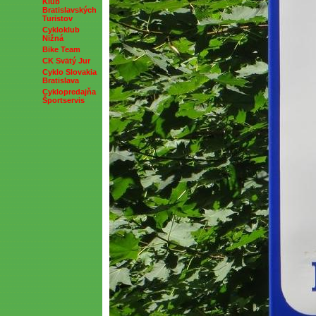
Klub
Bratislavských
Turistov
Cykloklub
Nižná
Bike Team
CK Svätý Jur
Cyklo Slovakia
Bratislava
Cyklopredajňa
Športservis