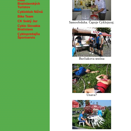
Klub
Bratislavských
Turistov
Cykloklub Nižná
Bike Team
CK Svätý Jur
Samoobsluha. Čapuje Cyklojuraj.
Cyklo Slovakia
Bratislava
Cyklopredajňa
Športservis
Burčiakova sezóna
Únava?