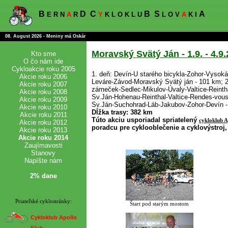
B
D
C
B
S
A
E R N
A
R
Y
K L O K L U
L O V
A
K I
08. August 2026 - Meniny má Oskár
Moravský Svätý Ján - 1.9. - 4.9
Kto sme
O čo nám ide
Cykloakcie roku 2005
1. deň: Devín-U starého bicykla-Zohor-Vysok
Akcie roku 2006
Leváre-Závod-Moravský Svätý ján - 101 km; 2
Akcie roku 2007
zámeček-Sedlec-Mikulov-Úvaly-Valtice-Reint
Akcie roku 2008
Sv.Ján-Hohenau-Reinthal-Valtice-Rendes-vou
Akcie roku 2009
Sv.Ján-Suchohrad-Láb-Jakubov-Zohor-Devín 
Akcie roku 2010
Dĺžka trasy: 382 km
Akcie roku 2011
Túto akciu usporiadal spriatelený
cykloklub A
Akcie roku 2012
poradcu pre cyklooblečenie a cyklovýstroj,
Akcie roku 2013
Akcie roku 2014
Zaujímavosti
Stanovy
Napíšte nám
2% dane
Priateľské cyklostránky:
Štart pod starým mostom
Cykloklub Apollo